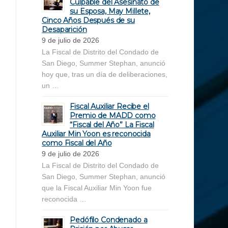
Culpable del Asesinato de
su Esposa, May Millete,
Cinco Años Después de su
Desaparición
9 de julio de 2026
La Fiscal de Distrito del Condado de
San Diego, Summer Stephan, anunció
hoy que, tras un día de deliberaciones,
un …
Fiscal Auxiliar Recibe el
Premio de MADD como
“Fiscal del Año” La Fiscal
Auxiliar Min Yoon es reconocida
como Fiscal del Año
9 de julio de 2026
La Fiscal de Distrito del Condado de
San Diego, Summer Stephan, anunció
que la Fiscal Auxiliar Min Yoon fue
reconocida …
Pedófilo Condenado a