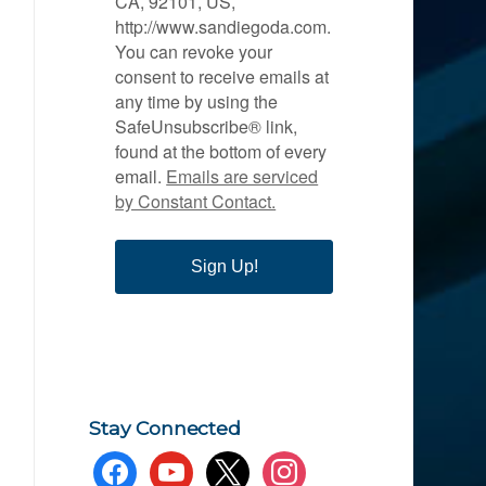
CA, 92101, US,
http://www.sandiegoda.com.
You can revoke your
consent to receive emails at
any time by using the
SafeUnsubscribe® link,
found at the bottom of every
email.
Emails are serviced
by Constant Contact.
Sign Up!
Stay Connected
facebook
youtube
x
instagram