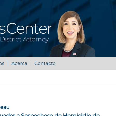
os
Acerca
Contacto
deau
alvador a Sospechoso de Homicidio de