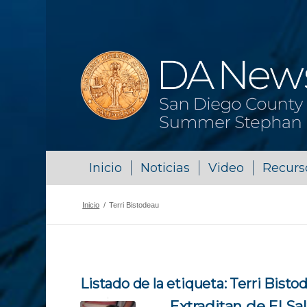
Inicio
Noticias
Video
Recurs
Inicio
/
Terri Bistodeau
Listado de la etiqueta:
Terri Bisto
Extraditan de El S