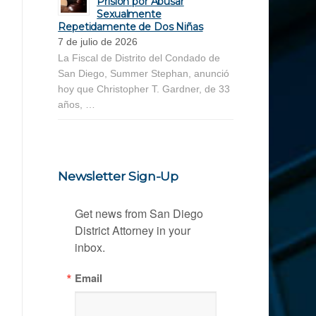
Prisión por Abusar
Sexualmente
Repetidamente de Dos Niñas
7 de julio de 2026
La Fiscal de Distrito del Condado de
San Diego, Summer Stephan, anunció
hoy que Christopher T. Gardner, de 33
años, …
Newsletter Sign-Up
Get news from San Diego 
District Attorney in your 
inbox.
Email