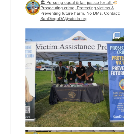
‪🏛 Pursuing equal & fair justice for all.
Prosecuting crime, Protecting victims &
Preventing future harm.
No DMs. Contact:
SanDiegoDA@sdcda.org