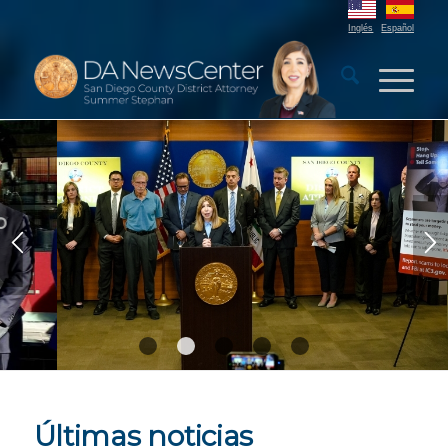
Inglés
Español
Fiscalía Lanza Campaña de
Prevención de Estafas contra
Personas Mayores
1
2
3
4
5
Últimas noticias