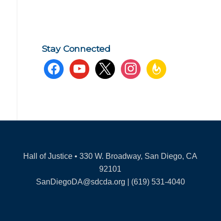
Stay Connected
facebook
youtube
x
instagram
feedburner
Hall of Justice • 330 W. Broadway, San Diego, CA
92101
SanDiegoDA@sdcda.org | (619) 531-4040