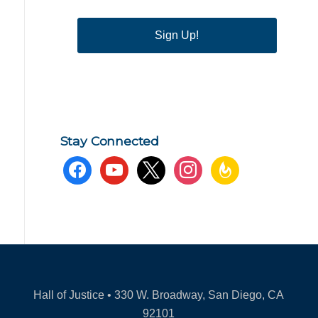
Sign Up!
Stay Connected
facebook
youtube
x
instagram
feedburner
Hall of Justice • 330 W. Broadway, San Diego, CA
92101