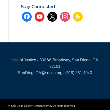
Stay Connected
facebook
youtube
x
instagram
feedburner
Hall of Justice • 330 W. Broadway, San Diego, CA
92101
SanDiegoDA@sdcda.org | (619) 531-4040
© San Diego County District Attorney. All rights reserved.