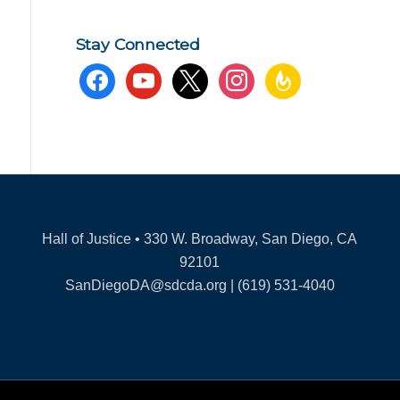
Stay Connected
facebook
youtube
x
instagram
feedburner
Hall of Justice • 330 W. Broadway, San Diego, CA
92101
SanDiegoDA@sdcda.org | (619) 531-4040