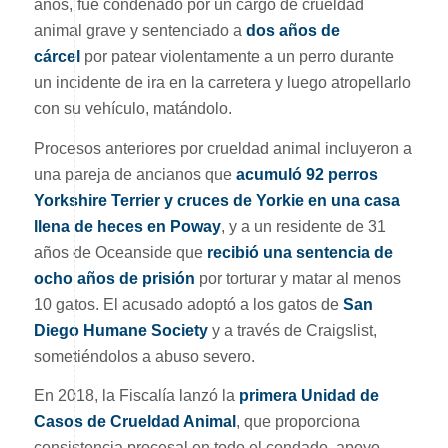
años, fue condenado por un cargo de crueldad
animal grave y sentenciado a
dos años de
cárcel
por patear violentamente a un perro durante
un incidente de ira en la carretera y luego atropellarlo
con su vehículo, matándolo.
Procesos anteriores por crueldad animal incluyeron a
una pareja de ancianos que
acumuló 92 perros
Yorkshire Terrier y cruces de Yorkie en una casa
llena de heces en Poway
, y a un residente de 31
años de Oceanside que
recibió una sentencia de
ocho años de prisión
por torturar y matar al menos
10 gatos. El acusado adoptó a los gatos de
San
Diego Humane Society
y a través de Craigslist,
sometiéndolos a abuso severo.
En 2018, la Fiscalía lanzó la
primera Unidad de
Casos de Crueldad Animal
, que proporciona
consistencia procesal en todo el condado, apoyo