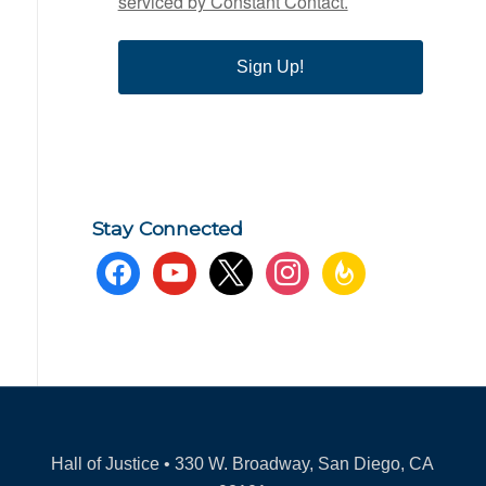
serviced by Constant Contact.
Sign Up!
Stay Connected
facebook
youtube
x
instagram
feedburner
Hall of Justice • 330 W. Broadway, San Diego, CA