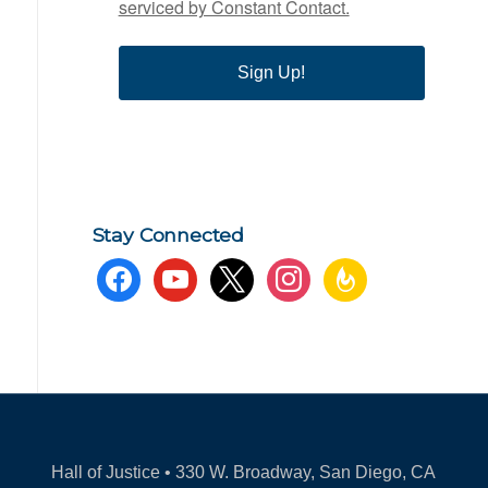
serviced by Constant Contact.
Sign Up!
Stay Connected
facebook
youtube
x
instagram
feedburner
Hall of Justice • 330 W. Broadway, San Diego, CA