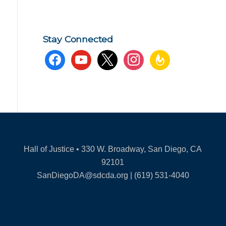
Stay Connected
facebook
youtube
x
instagram
feedburner
Hall of Justice • 330 W. Broadway, San Diego, CA
92101
SanDiegoDA@sdcda.org | (619) 531-4040