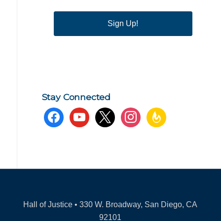
Sign Up!
Stay Connected
facebook
youtube
x
instagram
feedburner
Hall of Justice • 330 W. Broadway, San Diego, CA
92101