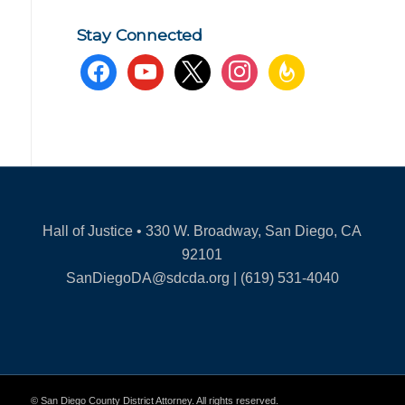
Stay Connected
facebook
youtube
x
instagram
feedburner
Hall of Justice • 330 W. Broadway, San Diego, CA
92101
SanDiegoDA@sdcda.org | (619) 531-4040
© San Diego County District Attorney. All rights reserved.