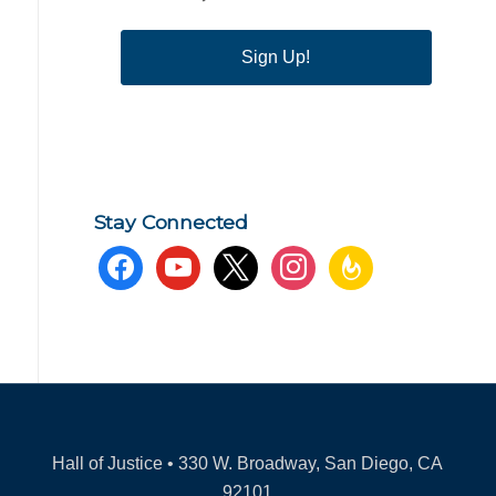
Sign Up!
Stay Connected
facebook
youtube
x
instagram
feedburner
Hall of Justice • 330 W. Broadway, San Diego, CA
92101