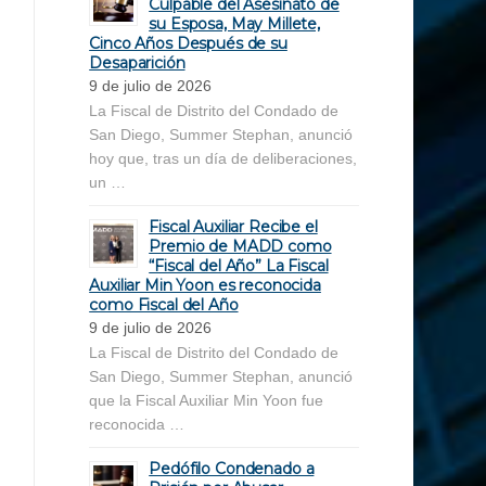
Culpable del Asesinato de
su Esposa, May Millete,
Cinco Años Después de su
Desaparición
9 de julio de 2026
La Fiscal de Distrito del Condado de
San Diego, Summer Stephan, anunció
hoy que, tras un día de deliberaciones,
un …
Fiscal Auxiliar Recibe el
Premio de MADD como
“Fiscal del Año” La Fiscal
Auxiliar Min Yoon es reconocida
como Fiscal del Año
9 de julio de 2026
La Fiscal de Distrito del Condado de
San Diego, Summer Stephan, anunció
que la Fiscal Auxiliar Min Yoon fue
reconocida …
Pedófilo Condenado a