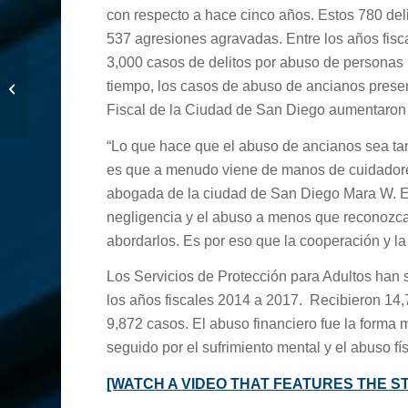
con respecto a hace cinco años. Estos 780 deli
537 agresiones agravadas. Entre los años fisc
3,000 casos de delitos por abuso de persona
‘Johns’ arrestado por
tiempo, los casos de abuso de ancianos presenta
tráfico sexual
Fiscal de la Ciudad de San Diego aumentaron 
“Lo que hace que el abuso de ancianos sea tan 
es que a menudo viene de manos de cuidadores o
abogada de la ciudad de San Diego Mara W. Ell
negligencia y el abuso a menos que reconozca
abordarlos. Es por eso que la cooperación y la 
Los Servicios de Protección para Adultos han
los años fiscales 2014 a 2017. Recibieron 14,
9,872 casos. El abuso financiero fue la forma
seguido por el sufrimiento mental y el abuso fís
[WATCH A VIDEO THAT FEATURES THE ST