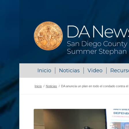
Inicio
Noticias
Video
Recurs
Inicio
/
Noticias
/
DA anuncia un plan en todo el condado contra e