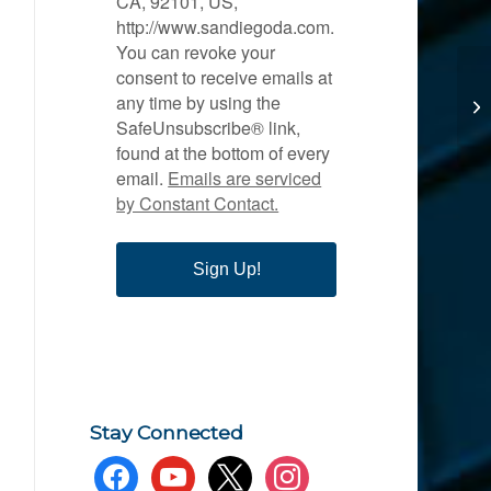
CA, 92101, US,
http://www.sandiegoda.com.
You can revoke your
consent to receive emails at
any time by using the
SafeUnsubscribe® link,
found at the bottom of every
email.
Emails are serviced
by Constant Contact.
Sign Up!
Stay Connected
facebook
youtube
x
instagram