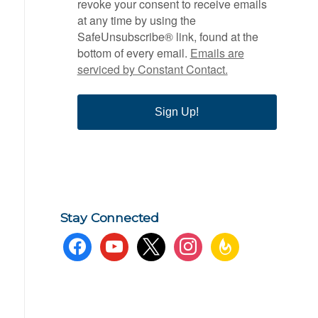
revoke your consent to receive emails
at any time by using the
SafeUnsubscribe® link, found at the
bottom of every email.
Emails are
serviced by Constant Contact.
Sign Up!
Stay Connected
facebook
youtube
x
instagram
feedburner