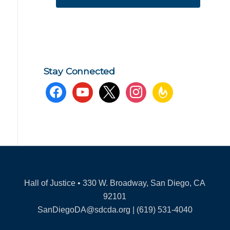
Stay Connected
facebook
youtube
x
instagram
feedburner
Hall of Justice • 330 W. Broadway, San Diego, CA
92101
SanDiegoDA@sdcda.org | (619) 531-4040