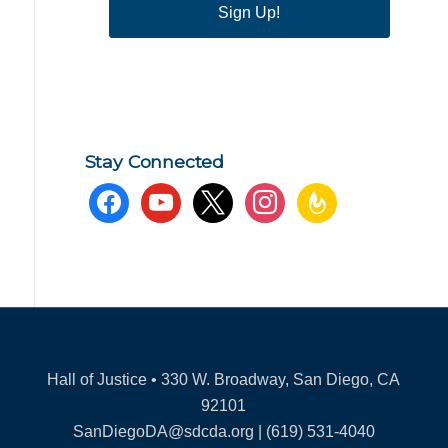
Sign Up!
Stay Connected
facebook
youtube
x
instagram
feedburner
Hall of Justice • 330 W. Broadway, San Diego, CA
92101
SanDiegoDA@sdcda.org | (619) 531-4040