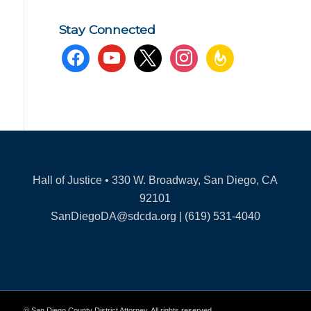
Stay Connected
facebook
youtube
x
instagram
feedburner
Hall of Justice • 330 W. Broadway, San Diego, CA
92101
SanDiegoDA@sdcda.org | (619) 531-4040
© San Diego County District Attorney. All rights reserved.