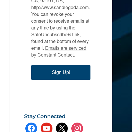
CA, 92101, US,
http://www.sandiegoda.com.
You can revoke your
consent to receive emails at
any time by using the
SafeUnsubscribe® link,
found at the bottom of every
email.
Emails are serviced
by Constant Contact.
Sign Up!
Stay Connected
facebook
youtube
x
instagram