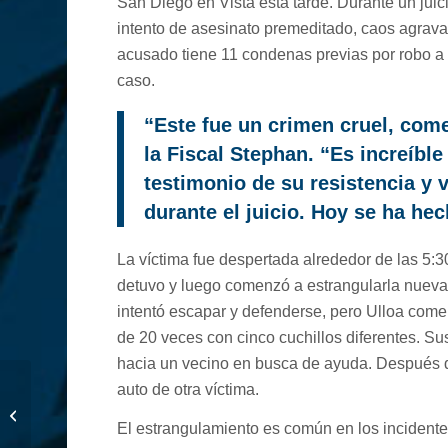
San Diego en Vista esta tarde. Durante un juic
intento de asesinato premeditado, caos agravad
acusado tiene 11 condenas previas por robo a 
caso.
“Este fue un crimen cruel, comet
la Fiscal Stephan. “Es increíbl
testimonio de su resistencia y v
durante el juicio. Hoy se ha hec
La víctima fue despertada alrededor de las 5:3
detuvo y luego comenzó a estrangularla nueva
intentó escapar y defenderse, pero Ulloa come
de 20 veces con cinco cuchillos diferentes. Sus
hacia un vecino en busca de ayuda. Después de
auto de otra víctima.
Fiscalía Publica
Reporte Anual 2023
El estrangulamiento es común en los incidente