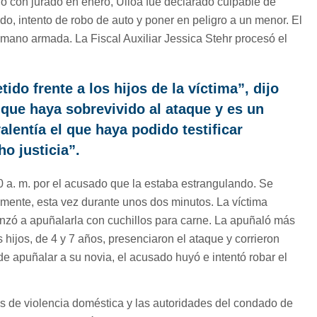
io con jurado en enero, Ulloa fue declarado culpable de
o, intento de robo de auto y poner en peligro a un menor. El
mano armada. La Fiscal Auxiliar Jessica Stehr procesó el
ido frente a los hijos de la víctima”, dijo
e que haya sobrevivido al ataque y es un
alentía el que haya podido testificar
ho justicia”.
0 a. m. por el acusado que la estaba estrangulando. Se
mente, esta vez durante unos dos minutos. La víctima
nzó a apuñalarla con cuchillos para carne. La apuñaló más
 hijos, de 4 y 7 años, presenciaron el ataque y corrieron
 apuñalar a su novia, el acusado huyó e intentó robar el
s de violencia doméstica y las autoridades del condado de