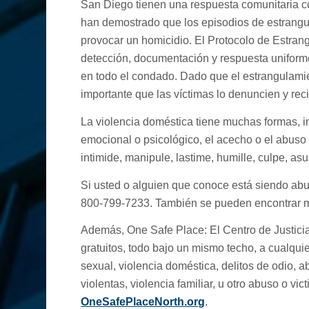
San Diego tienen una respuesta comunitaria c
han demostrado que los episodios de estrangu
provocar un homicidio. El Protocolo de Estra
detección, documentación y respuesta uniforme
en todo el condado. Dado que el estrangulami
importante que las víctimas lo denuncien y re
La violencia doméstica tiene muchas formas, in
emocional o psicológico, el acecho o el abuso
intimide, manipule, lastime, humille, culpe, asus
Si usted o alguien que conoce está siendo abu
800-799-7233. También se pueden encontrar m
Además, One Safe Place: El Centro de Justicia
gratuitos, todo bajo un mismo techo, a cualqu
sexual, violencia doméstica, delitos de odio, 
violentas, violencia familiar, u otro abuso o vic
OneSafePlaceNorth.org
.