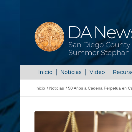
Inicio
Noticias
Video
Recurs
Inicio
/
Noticias
/
50 Años a Cadena Perpetua en Ca