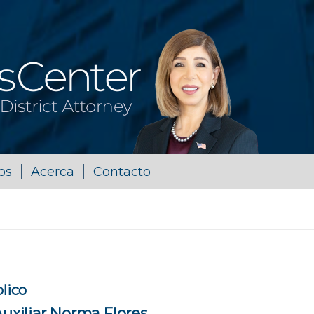
os
Acerca
Contacto
blico
Auxiliar Norma Flores