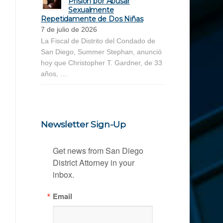
Prisión por Abusar
Sexualmente
Repetidamente de Dos Niñas
7 de julio de 2026
La Fiscal de Distrito del Condado de
San Diego, Summer Stephan, anunció
hoy que Christopher T. Gardner, de 33
años, …
Newsletter Sign-Up
Get news from San Diego 
District Attorney in your 
inbox.
Email