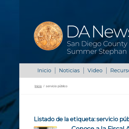
Inicio
Noticias
Video
Recurs
Inicio
/
servicio público
Listado de la etiqueta:
servicio pú
Conoce a la Fiscal 