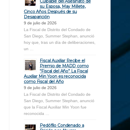
Culpable del Asesinato de
su Esposa, May Millete,
Cinco Años Después de su
Desaparición
9 de julio de 2026
La Fiscal de Distrito del Condado de
San Diego, Summer Stephan, anunció
hoy que, tras un día de deliberaciones,
un …
Fiscal Auxiliar Recibe el
Premio de MADD como
“Fiscal del Año” La Fiscal
Auxiliar Min Yoon es reconocida
como Fiscal del Año
9 de julio de 2026
La Fiscal de Distrito del Condado de
San Diego, Summer Stephan, anunció
que la Fiscal Auxiliar Min Yoon fue
reconocida …
Pedófilo Condenado a