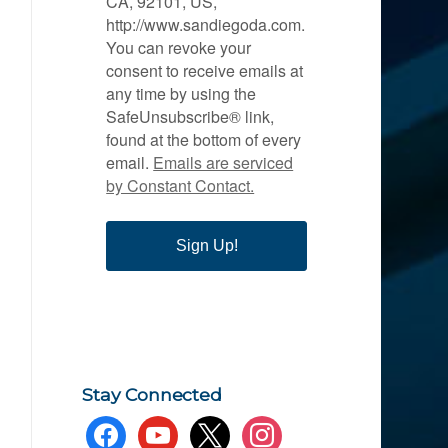
CA, 92101, US,
http://www.sandiegoda.com.
You can revoke your
consent to receive emails at
any time by using the
SafeUnsubscribe® link,
found at the bottom of every
email.
Emails are serviced
by Constant Contact.
Sign Up!
Stay Connected
facebook
youtube
x
instagram