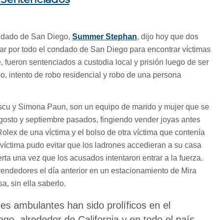
ondado de San Diego,
Summer Stephan
, dijo hoy que dos
jar por todo el condado de San Diego para encontrar víctimas
 fueron sentenciados a custodia local y prisión luego de ser
o, intento de robo residencial y robo de una persona
scu y Simona Paun, son un equipo de marido y mujer que se
agosto y septiembre pasados, fingiendo vender joyas antes
 Rolex de una víctima y el bolso de otra víctima que contenía
 víctima pudo evitar que los ladrones accedieran a su casa
ta una vez que los acusados intentaron entrar a la fuerza.
vendedores el día anterior en un estacionamiento de Mira
a, sin ella saberlo.
nes ambulantes han sido prolíficos en el
o, alrededor de California y en todo el país