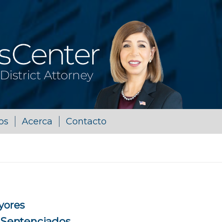
os
Acerca
Contacto
yores
s Sentenciados