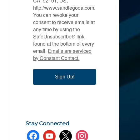
CA, 92101, US,
http://www.sandiegoda.com.
You can revoke your
consent to receive emails at
any time by using the
SafeUnsubscribe® link,
found at the bottom of every
email.
Emails are serviced
by Constant Contact.
Sign Up!
Stay Connected
facebook
youtube
x
instagram