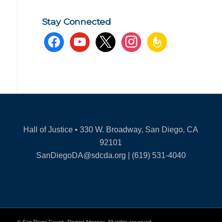
Stay Connected
facebook
youtube
x
instagram
feedburner
Hall of Justice • 330 W. Broadway, San Diego, CA
92101
SanDiegoDA@sdcda.org | (619) 531-4040