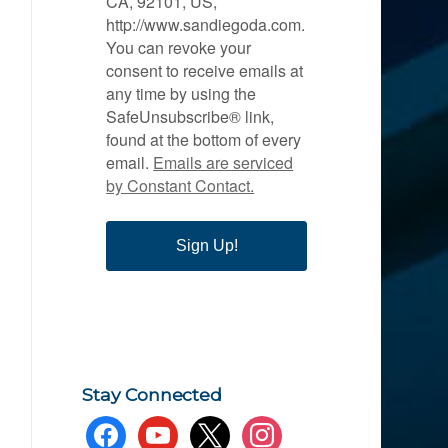
CA, 92101, US,
http://www.sandiegoda.com.
You can revoke your
consent to receive emails at
any time by using the
SafeUnsubscribe® link,
found at the bottom of every
email.
Emails are serviced
by Constant Contact.
Sign Up!
Stay Connected
facebook
youtube
x
instagram