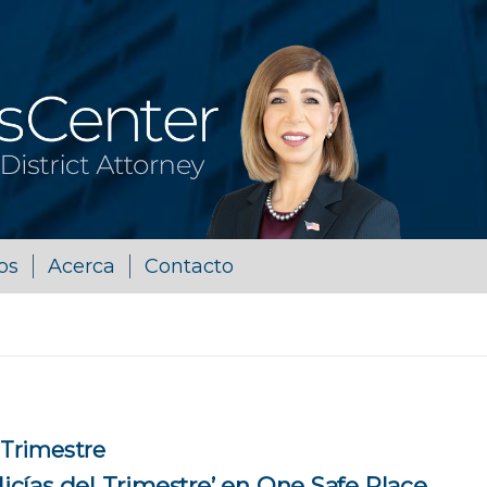
os
Acerca
Contacto
l Trimestre
olicías del Trimestre’ en One Safe Place