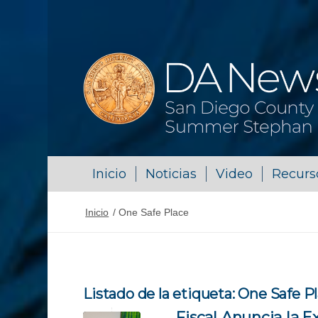
Inicio
Noticias
Video
Recurs
Inicio
/
One Safe Place
Listado de la etiqueta:
One Safe P
Fiscal Anuncia la E