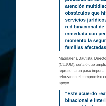
atención multidis
obstáculos que hi
servicios jurídico
red binacional de
inmediata con per
momento la seguri
familias afectadas
Magdalena Bautista, Director
(CEJUM), señaló que ampliar
representa un paso importan
reforzando el compromiso co
apoyo.
“Este acuerdo reaf
binacional e inter