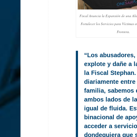
Fiscal Anuncia la Expansión de una Ali
Fortalecer los Servicios para Víctimas
Frontera.
“Los abusadores, 
explote y dañe a l
la Fiscal Stephan
diariamente entre
familia, sabemos 
ambos lados de la
igual de fluida. E
binacional de apo
acceder a servicio
dondequiera que 