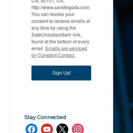
CA, 92101, US,
http://www.sandiegoda.com.
You can revoke your
consent to receive emails at
any time by using the
SafeUnsubscribe® link,
found at the bottom of every
email.
Emails are serviced
by Constant Contact.
Sign Up!
Stay Connected
facebook
youtube
x
instagram