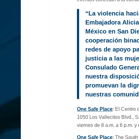
“La violencia haci
Embajadora Alicia
México en San Die
cooperación binac
redes de apoyo pa
justicia a las muj
Consulado Genera
nuestra disposici
promuevan la dign
nuestras comunid
One Safe Place
: El Centro
1050 Los Vallecitos Blvd., 
viernes de 8 a.m. a 6 p.m. y
One Safe Place
: The South