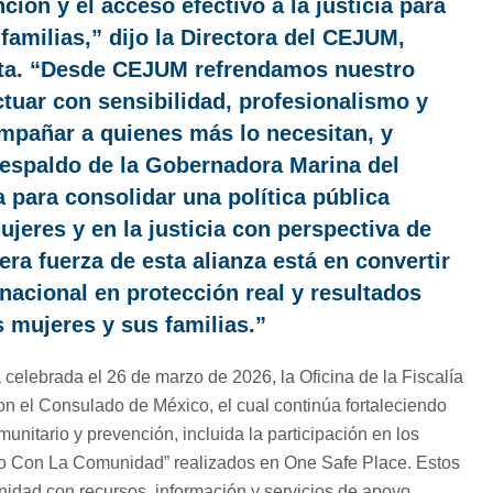
nción y el acceso efectivo a la justicia para
familias,” dijo la Directora del CEJUM,
ta. “Desde CEJUM refrendamos nuestro
uar con sensibilidad, profesionalismo y
mpañar a quienes más lo necesitan, y
espaldo de la Gobernadora Marina del
 para consolidar una política pública
jeres y en la justicia con perspectiva de
ra fuerza de esta alianza está en convertir
nacional en protección real y resultados
s mujeres y sus familias.”
elebrada el 26 de marzo de 2026, la Oficina de la Fiscalía
on el Consulado de México, el cual continúa fortaleciendo
unitario y prevención, incluida la participación en los
o Con La Comunidad” realizados en One Safe Place. Estos
idad con recursos, información y servicios de apoyo.