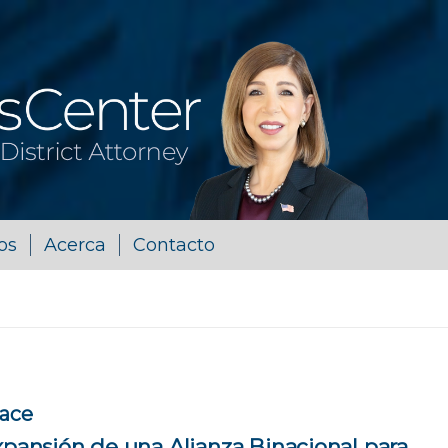
os
Acerca
Contacto
lace
xpansión de una Alianza Binacional para