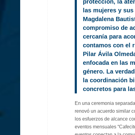
protección, la ate
las mujeres y sus 
Magdalena Bautis
compromiso de act
cercanía para aco
contamos con el r
Pilar Ávila Olmeda
enfocada en las mu
género. La verdade
la coordinación bi
concretos para la
En una ceremonia separada c
renovó un acuerdo similar c
los esfuerzos de alcance com
eventos mensuales “Cafecit
eventos conectan a la comun