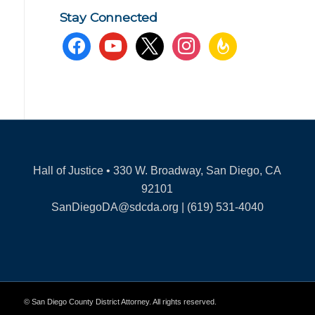
Stay Connected
facebook
youtube
x
instagram
feedburner
Hall of Justice • 330 W. Broadway, San Diego, CA
92101
SanDiegoDA@sdcda.org | (619) 531-4040
© San Diego County District Attorney. All rights reserved.