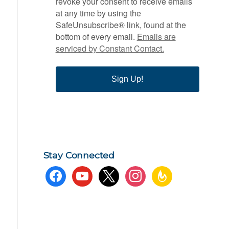
revoke your consent to receive emails
at any time by using the
SafeUnsubscribe® link, found at the
bottom of every email.
Emails are
serviced by Constant Contact.
Sign Up!
Stay Connected
facebook
youtube
x
instagram
feedburner