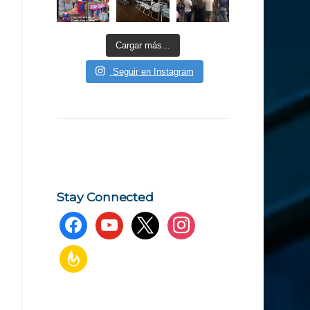
Cargar más...
Seguir en Instagram
Stay Connected
facebook
youtube
x
instagram
feedburner