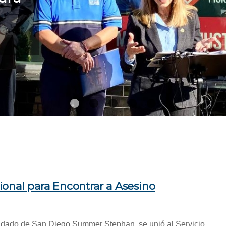
1
2
3
4
5
onal para Encontrar a Asesino
ondado de San Diego Summer Stephan, se unió al Servicio