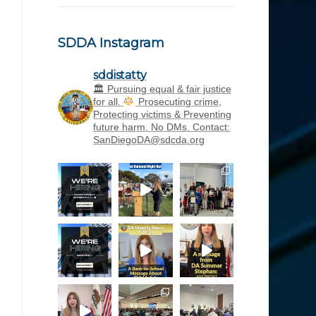
SDDA Instagram
sddistatty
‪🏛 Pursuing equal & fair justice
for all.
Prosecuting crime,
Protecting victims & Preventing
future harm.
No DMs. Contact:
SanDiegoDA@sdcda.org