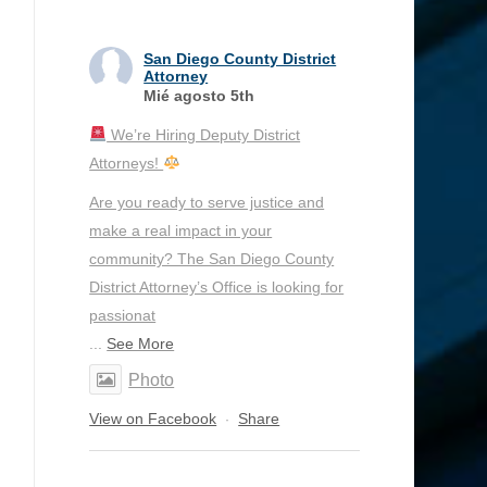
San Diego County District
Attorney
Mié agosto 5th
We’re Hiring Deputy District
Attorneys!
Are you ready to serve justice and
make a real impact in your
community? The San Diego County
District Attorney’s Office is looking for
passionat
...
See More
Photo
View on Facebook
Share
·