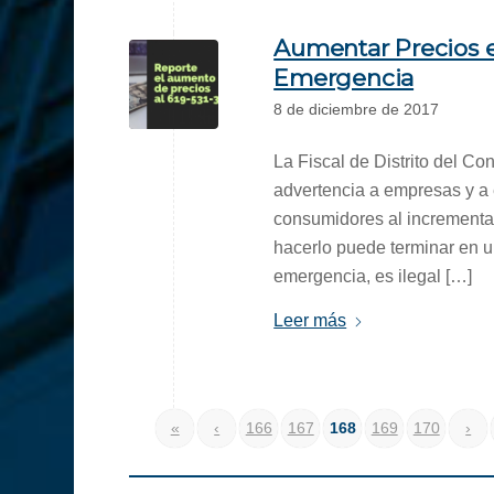
Aumentar Precios 
Emergencia
8 de diciembre de 2017
La Fiscal de Distrito del 
advertencia a empresas y a
consumidores al incrementar
hacerlo puede terminar en u
emergencia, es ilegal […]
Leer más
«
‹
166
167
168
169
170
›