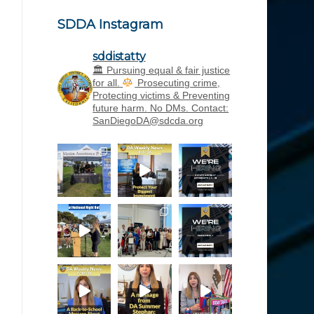
SDDA Instagram
sddistatty
‪🏛 Pursuing equal & fair justice
for all.
Prosecuting crime,
Protecting victims & Preventing
future harm.
No DMs. Contact:
SanDiegoDA@sdcda.org