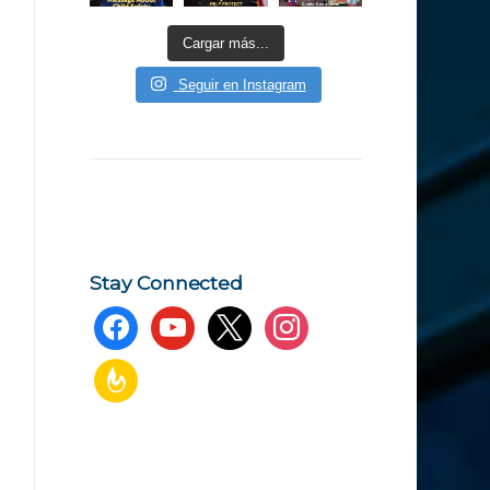
Cargar más...
Seguir en Instagram
Stay Connected
facebook
youtube
x
instagram
feedburner