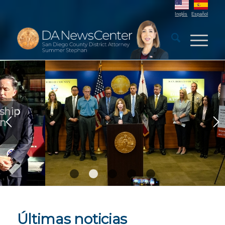
Inglés
Español
Fiscalía Lanza Campaña de
Prevención de Estafas contra
Personas Mayores
1
2
3
4
5
Últimas noticias