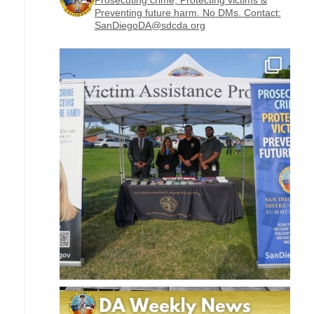
Prosecuting crime, Protecting victims &
Preventing future harm.
No DMs. Contact:
SanDiegoDA@sdcda.org