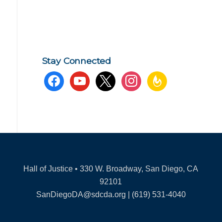
Stay Connected
facebook
youtube
x
instagram
feedburner
Hall of Justice • 330 W. Broadway, San Diego, CA
92101
SanDiegoDA@sdcda.org | (619) 531-4040