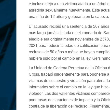
e incluso dejó a una víctima atada a un árbol 
agredirla sexualmente nuevamente. Este acusa
una niña de 12 años y golpearla en la cabeza.
El acusado recibió una sentencia de 567 años 
más larga jamás dictada en el condado de San
elegible era originalmente noviembre de 2378, 
2021 para reducir la edad de calificación para
reclusos de 50 años o más que hayan cumplid
hubiera sido por el cambio en la ley, Gers nun
La Unidad de Cadena Perpetua de la Oficina de l
Cross, trabajó diligentemente para oponerse a l
víctimas de secuestro y violación para alertarl
informarles sobre el cambio en la ley que hizo 
violador. Las dos valientes víctimas compareci
poderosas declaraciones de impacto y la Ofici
contra de la liberación del recluso. Finalmente
Sentencia en Homicidio