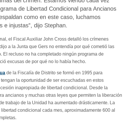
ctimas del crimen. Estamos viendo cada vez
ograma de Libertad Condicional para Ancianos
 respaldan como en este caso, luchamos
 e injustas”, dijo Stephan.
nal, el Fiscal Auxiliar John Cross detalló los crímenes
dijo a la Junta que Gers no entendía por qué cometió las
to. El recluso no ha completado ningún programa de
eció excusas de por qué no lo había hecho.
tua
de la Fiscalía de Distrito se formó en 1995 para
os tengan la oportunidad de ser escuchadas en estos
ncesión inapropiada de libertad condicional. Desde la
ara ancianos y muchas otras leyes que permiten la liberación
a de trabajo de la Unidad ha aumentado drásticamente. La
 libertad condicional cada mes, aproximadamente 600 al
mpletas.