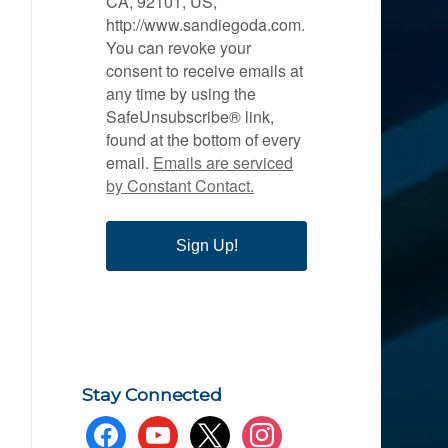
CA, 92101, US,
http://www.sandiegoda.com.
You can revoke your
consent to receive emails at
any time by using the
SafeUnsubscribe® link,
found at the bottom of every
email.
Emails are serviced
by Constant Contact.
Sign Up!
Stay Connected
facebook
youtube
x
instagram