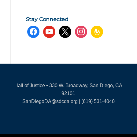
Stay Connected
facebook
youtube
x
instagram
feedburner
Hall of Justice • 330 W. Broadway, San Diego, CA
92101
SanDiegoDA@sdcda.org | (619) 531-4040