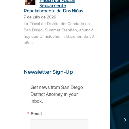
Prisión por Abusar
Sexualmente
Repetidamente de Dos Niñas
7 de julio de 2026
La Fiscal de Distrito del Condado de
San Diego, Summer Stephan, anunció
hoy que Christopher T. Gardner, de 33
años, …
Newsletter Sign-Up
Get news from San Diego 
District Attorney in your 
inbox.
Email