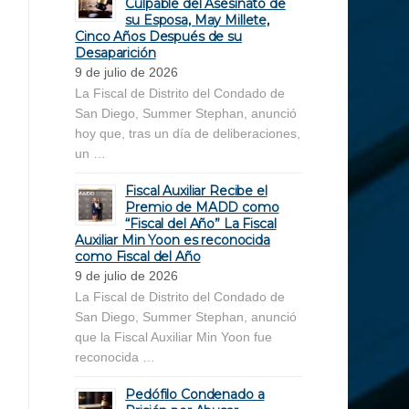
Culpable del Asesinato de
su Esposa, May Millete,
Cinco Años Después de su
Desaparición
9 de julio de 2026
La Fiscal de Distrito del Condado de
San Diego, Summer Stephan, anunció
hoy que, tras un día de deliberaciones,
un …
Fiscal Auxiliar Recibe el
Premio de MADD como
“Fiscal del Año” La Fiscal
Auxiliar Min Yoon es reconocida
como Fiscal del Año
9 de julio de 2026
La Fiscal de Distrito del Condado de
San Diego, Summer Stephan, anunció
que la Fiscal Auxiliar Min Yoon fue
reconocida …
Pedófilo Condenado a