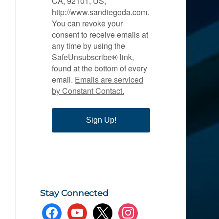
CA, 92101, US,
http://www.sandiegoda.com.
You can revoke your
consent to receive emails at
any time by using the
SafeUnsubscribe® link,
found at the bottom of every
email.
Emails are serviced
by Constant Contact.
Sign Up!
Stay Connected
facebook
youtube
x
instagram