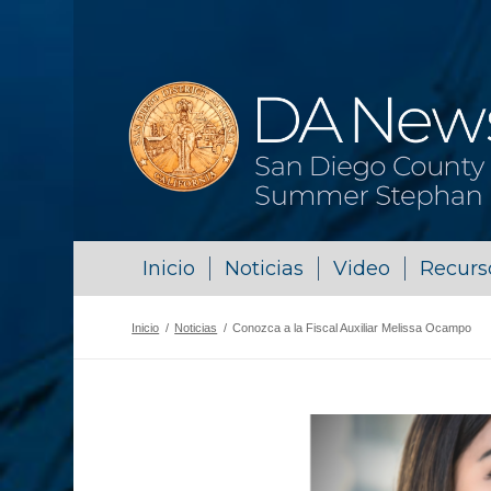
Inicio
Noticias
Video
Recurs
Inicio
/
Noticias
/
Conozca a la Fiscal Auxiliar Melissa Ocampo