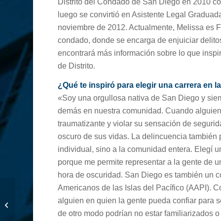
Distrito del Condado de San Diego en 2010 co
luego se convirtió en Asistente Legal Graduada
noviembre de 2012. Actualmente, Melissa es Fisc
condado, donde se encarga de enjuiciar delitos
encontrará más información sobre lo que inspiró
de Distrito.
¿Qué te inspiró para elegir una carrera en l
«Soy una orgullosa nativa de San Diego y siem
demás en nuestra comunidad. Cuando alguien s
traumatizante y violar su sensación de seguri
oscuro de sus vidas. La delincuencia también p
individual, sino a la comunidad entera. Elegí un
porque me permite representar a la gente de u
hora de oscuridad. San Diego es también un c
Americanos de las Islas del Pacífico (AAPI). C
Reconocimiento a
alguien en quien la gente pueda confiar para
Voluntaria del Año de
de otro modo podrían no estar familiarizados o
One Safe Place