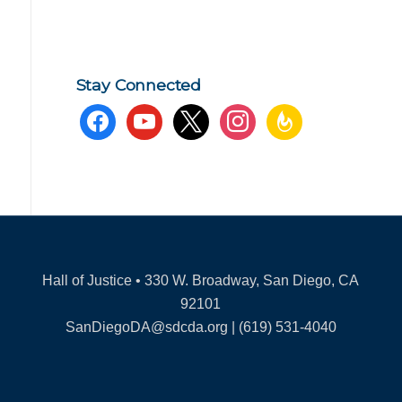
Stay Connected
facebook
youtube
x
instagram
feedburner
Hall of Justice • 330 W. Broadway, San Diego, CA
92101
SanDiegoDA@sdcda.org | (619) 531-4040