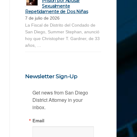
Prisión por Abusar
Sexualmente
Repetidamente de Dos Niñas
7 de julio de 2026
La Fiscal de Distrito del Condado de
San Diego, Summer Stephan, anunció
hoy que Christopher T. Gardner, de 33
años, …
Newsletter Sign-Up
Get news from San Diego 
District Attorney in your 
inbox.
Email