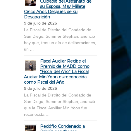
Culpable del Asesinato de
su Esposa, May Millete,
Cinco Años Después de su
Desaparición
9 de julio de 2026
La Fiscal de Distrito del Condado de
San Diego, Summer Stephan, anunció
hoy que, tras un día de deliberaciones,
un …
Fiscal Auxiliar Recibe el
Premio de MADD como
“Fiscal del Año” La Fiscal
Auxiliar Min Yoon es reconocida
como Fiscal del Año
9 de julio de 2026
La Fiscal de Distrito del Condado de
San Diego, Summer Stephan, anunció
que la Fiscal Auxiliar Min Yoon fue
reconocida …
Pedófilo Condenado a