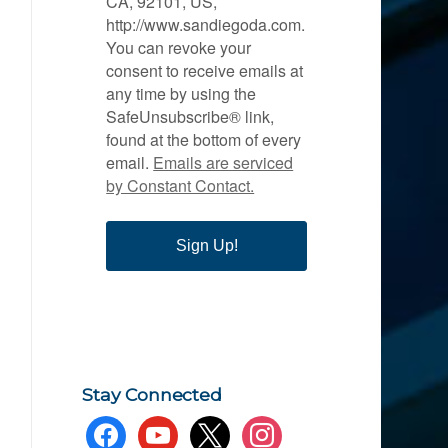
CA, 92101, US,
http://www.sandiegoda.com.
You can revoke your
consent to receive emails at
any time by using the
SafeUnsubscribe® link,
found at the bottom of every
email.
Emails are serviced
by Constant Contact.
Sign Up!
Stay Connected
facebook
youtube
x
instagram