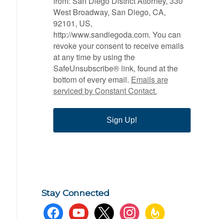
from: San Diego District Attorney, 330
West Broadway, San Diego, CA,
92101, US,
http://www.sandiegoda.com. You can
revoke your consent to receive emails
at any time by using the
SafeUnsubscribe® link, found at the
bottom of every email.
Emails are
serviced by Constant Contact.
Sign Up!
Stay Connected
facebook
youtube
x
instagram
feedburner