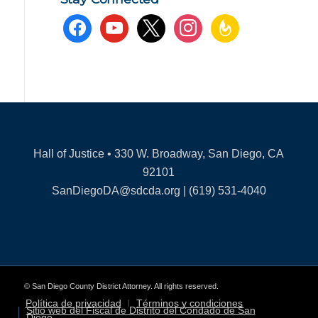
facebook
youtube
x
instagram
feedburner
Hall of Justice • 330 W. Broadway, San Diego, CA
92101
SanDiegoDA@sdcda.org | (619) 531-4040
© San Diego County District Attorney. All rights reserved.
Política de privacidad
Términos y condiciones
Sitio web del Fiscal de Distrito del Condado de San
Diego