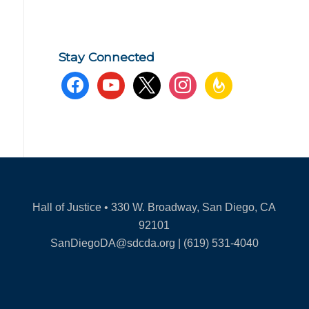
Stay Connected
facebook
youtube
x
instagram
feedburner
Hall of Justice • 330 W. Broadway, San Diego, CA
92101
SanDiegoDA@sdcda.org | (619) 531-4040