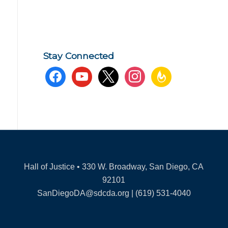
Stay Connected
facebook
youtube
x
instagram
feedburner
Hall of Justice • 330 W. Broadway, San Diego, CA
92101
SanDiegoDA@sdcda.org | (619) 531-4040