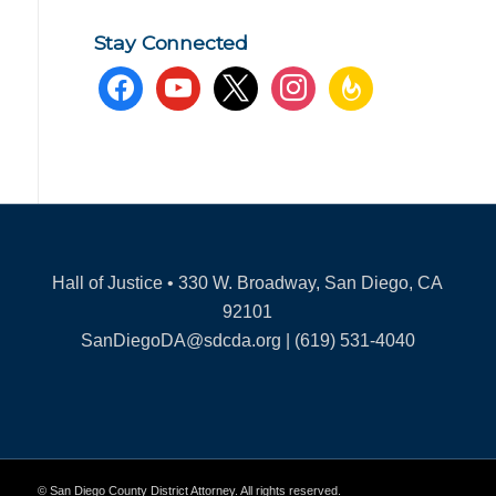
Stay Connected
facebook
youtube
x
instagram
feedburner
Hall of Justice • 330 W. Broadway, San Diego, CA
92101
SanDiegoDA@sdcda.org | (619) 531-4040
© San Diego County District Attorney. All rights reserved.